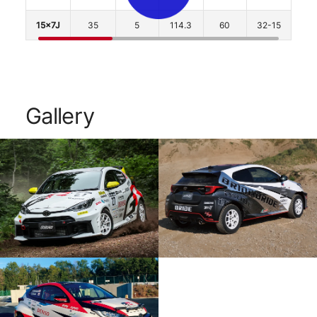
15x7J
35
5
114.3
60
32-15
Gallery