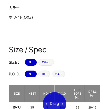
カラー
ホワイト(OXZ)
Size / Spec
SIZE :
ALL
15 inch
P.C.D. :
ALL
100
114.3
HUB
DRILL
SIZE
INSET
HOLE
P.C.D.
BORE
C
(φ)
(φ)
15x7J
35
5
100
65
29-15