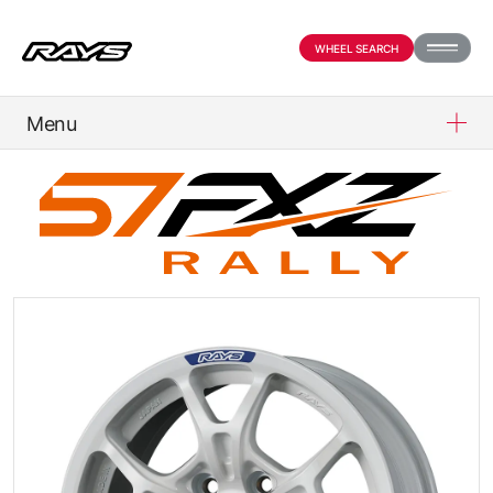
WHEEL SEARCH
Menu
PRODUCTS
ABOUT
COMPANY
PARTNER SHOP
NEWS