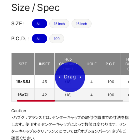
Size / Spec
SIZE :
ALL
15 inch
16 inch
P.C.D. :
ALL
100
Hub
HUB
SIZE
INSET
Clearance
HOLE
P.C.D.
BORE
(mm)
(φ)
15x5.5J
45
(18)
4
100
65
16x7J
42
(18)
4
100
65
Caution
・ハブクリアランスとは、センターキャップの取付位置までの寸法を指
します。使用するセンターキャップによって数値は変わります。セン
ターキャップのクリアランスについては「オプションパーツ」タブをご
確認ください。