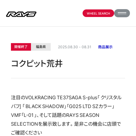
WHEEL SEARCH
PRODUCTS
2025.08.30 - 08.31
商品展示
開催終了
福島県
コクピット荒井
ABOUT
COMPANY
注目のVOLKRACING TE37SAGA S-plus「 クリスタル
バフ] 「 BLACK SHADOW」「G025 LTD SZカラー」
PARTNER SHOP
VMF「L-01 」、そして話題のRAYS SEASON
SELECTIONを展示致します。是非この機会に店頭で
NEWS
ご確認ください