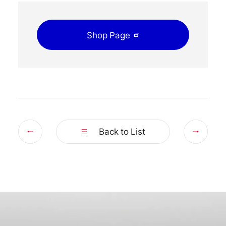
OFFICIAL SNS
Shop Page
Prev
Nex
Back to List
Store
Media
Wheel Search