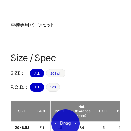
車種専用パーツセット
Size / Spec
SIZE :
ALL
20 inch
P.C.D. :
ALL
120
Hub
SIZE
FACE
INSET
Clearance
HOLE
P.C.D.
(mm)
20x8.5J
F 1
45
(34)
5
120