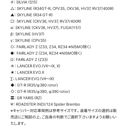
＃： SILVIA (S15)
△： SKYLINE (R34GT-R, CPV35, CKV36, HV37, RV37/400R)
▲： SKYLINE (R34 GT-R)
□： SKYLINE (CKV36, HV37, RV37/400R)
α： SKYLINE (CKV36, HV37), FUGA(Y51)
β： SKYLINE (HV37)
γ： SKYLINE (CPV35)
○： FAIRLADY Z (Z33, Z34, RZ34 ※NISMO除く)
●： FAIRLADY Z (Z34, RZ34 ※NISMO除く)
Ω： FAIRLADY Z (Z33)
☆： LANCER EVO.(VII～IX, X)
★： LANCER EVO.X
∑： LANCER EVO.(VII～IX)
◆： GT-R (R35/φ380 rotor)
◇： GT-R (R35/φ380, φ390 rotor)
〓： GR YARIS (RZ)
Ψ： ROADSTER (ND)/124 Spider Brembo
※キャリパー対応車両例は参考サイズです。装着サイズの選択は販
売店にご相談の上、ご自身の判断でご選択下さいますようお願いい
たします。