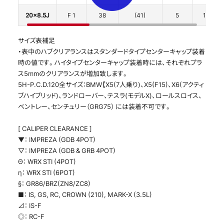
20x8.5J
F 1
38
(41)
5
120
サイズ表補足
・表中のハブクリアランスはスタンダードタイプセンターキャップ装着
時の値です。ハイタイプセンターキャップ装着時には、それぞれプラ
ス5mmのクリアランスが増加致します。
5H-P.C.D.120全サイズ：BMW【X5(7人乗り)、X5(F15)、X6(アクティ
ブハイブリッド)、ランドローバー、テスラ(モデルX)、ロールスロイス、
ベントレー、センチュリー（GRG75） には装着不可です。
[ CALIPER CLEARANCE ]
▼： IMPREZA (GDB 4POT)
▽： IMPREZA (GDB & GRB 4POT)
Θ： WRX STI (4POT)
η： WRX STI (6POT)
§： GR86/BRZ(ZN8/ZC8)
■： IS, GS, RC, CROWN (210), MARK-X (3.5L)
⊿： IS-F
◎： RC-F